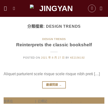
跳
到
內
容
分類檔案:
DESIGN TRENDS
DESIGN TRENDS
Reinterprets the classic bookshelf
POSTED ON
2021 年 8 月 27 日
BY
KE2156192
Aliquet parturient scele risque scele risque nibh preti […]
繼續閱讀
→
發表在
Design trends
|
已標記
Guide
,
Inspiratio
,
Table
,
Trends