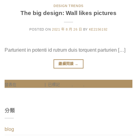
DESIGN TRENDS
The big design: Wall likes pictures
POSTED ON
2021 年 8 月 26 日
BY
KE2156192
Parturient in potenti id rutrum duis torquent parturien […]
繼續閱讀
→
發表在
Design trends
|
已標記
Guide
,
Style
,
Trends
分類
blog