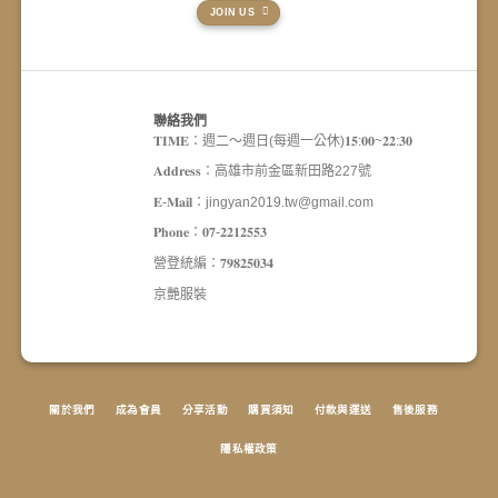
JOIN US
聯絡我們
𝐓𝐈𝐌𝐄：週二～週日(每週一公休)𝟏𝟓:𝟎𝟎~𝟐𝟐:𝟑𝟎
𝐀𝐝𝐝𝐫𝐞𝐬𝐬：高雄市前金區新田路227號
𝐄-𝐌𝐚𝐢𝐥：jingyan2019.tw@gmail.com
𝐏𝐡𝐨𝐧𝐞：𝟎𝟕-𝟐𝟐𝟏𝟐𝟓𝟓𝟑
營登統編：𝟕𝟗𝟖𝟐𝟓𝟎𝟑𝟒
京艷服裝
關於我們
成為會員
分享活動
購買須知
付款與運送
售後服務
隱私權政策