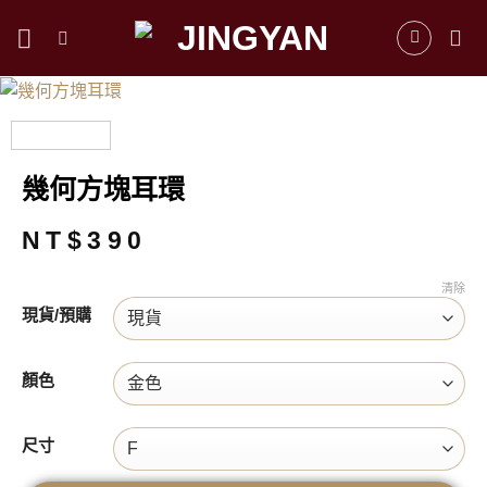
跳
到
內
容
幾何方塊耳環
NT$
390
清除
現貨/預購
顏色
尺寸