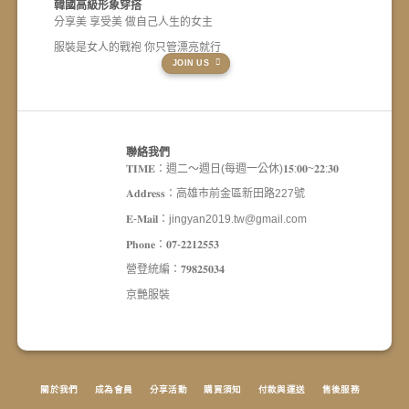
式。
式。
韓國高級形象穿搭
可
可
分享美 享受美 做自己人生的女主
在
在
服裝是女人的戰袍 你只管漂亮就行
產
產
JOIN US
品
品
頁
頁
面
面
選
選
聯絡我們
擇
擇
𝐓𝐈𝐌𝐄：週二～週日(每週一公休)𝟏𝟓:𝟎𝟎~𝟐𝟐:𝟑𝟎
選
選
項
項
𝐀𝐝𝐝𝐫𝐞𝐬𝐬：高雄市前金區新田路227號
𝐄-𝐌𝐚𝐢𝐥：jingyan2019.tw@gmail.com
𝐏𝐡𝐨𝐧𝐞：𝟎𝟕-𝟐𝟐𝟏𝟐𝟓𝟓𝟑
營登統編：𝟕𝟗𝟖𝟐𝟓𝟎𝟑𝟒
京艷服裝
關於我們
成為會員
分享活動
購買須知
付款與運送
售後服務