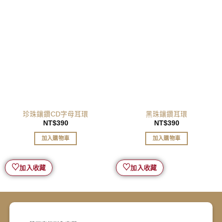
珍珠鑲鑽CD字母耳環
黑珠鑲鑽耳環
NT$
390
NT$
390
加入購物車
加入購物車
此
此
產
產
♡
♡
加入收藏
加入收藏
品
品
有
有
多
多
種
種
款
款